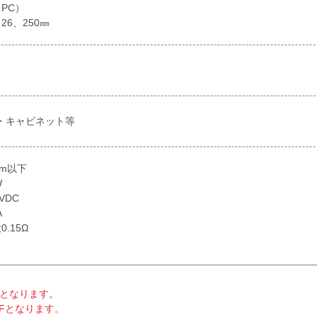
PC）
26、250㎜
・キャビネット等
Nm以下
W
VDC
A
.15Ω
Nとなります。
Fとなります。