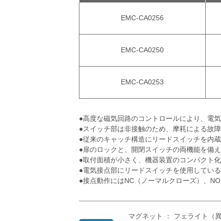
EMC-CA0256
EMC-CA0250
EMC-CA0253
●高度な磁気回路のコントロールにより、電気
●スイッチ部は非接触のため、摩耗による故
●従来のキャッチ構造にリードスイッチを内
●扉のロックと、開閉スイッチの両機能を備
●取付⾯積が⼩さく、機器装置のコンパクト
●電気接点部にリードスイッチを使⽤してい
●接点動作にはNC（ノーマルクローズ）、N
マグネット ： フェライト（