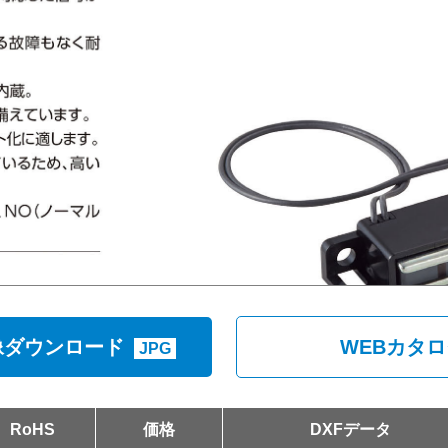
像ダウンロード
WEBカタ
JPG
RoHS
価格
DXFデータ