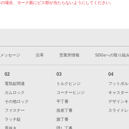
ス止め等の場合、ヨーク面にビス部が当たらないようにしてください。
メッセージ
沿革
営業所情報
SDGsへの取り組
02
03
04
電気錠関連
トルクヒンジ
フットボル
カムロック
コーナーヒンジ
キャスター
その他ロック
平丁番
デザインキ
ファスナー
抜差丁番
スライドレ
ラッチ錠
旗丁番
貫抜き
隠し丁番