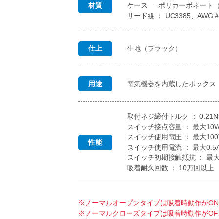
材質
ケース ： ポリカーボネート（
リード線 ： UC3385、AWG＃
仕上
生地（ブラック）
用途
電気機器を内蔵したボックス
取付ネジ締付トルク ： 0.21
スイッチ接点容量 ： 最⼤10
スイッチ使⽤電圧 ： 最⼤100
性能
スイッチ使⽤電流 ： 最⼤0.5
スイッチ初期接触抵抗 ： 最⼤0
吸着耐久回数 ： 10万回以上
※ノーマルオープンタイプは吸着時動作がO
※ノーマルクローズタイプは吸着時動作がOF