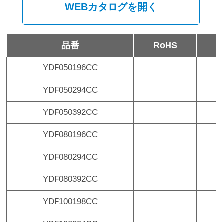
WEBカタログを開く
品番
RoHS
YDF050196CC
¥
YDF050294CC
¥
YDF050392CC
¥
YDF080196CC
¥
YDF080294CC
¥
YDF080392CC
¥
YDF100198CC
¥