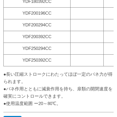
YDF180392CC
¥
YDF200196CC
¥
YDF200294CC
¥
YDF200392CC
¥
YDF250294CC
¥
YDF250392CC
¥
●長い圧縮ストロークにわたってほぼ一定のバネ力が得
られます。
●バネ作用とともに減衰作用を持ち、扉類の開閉速度を
確実にコントロールできます。
●使用温度範囲 ー20～80℃。