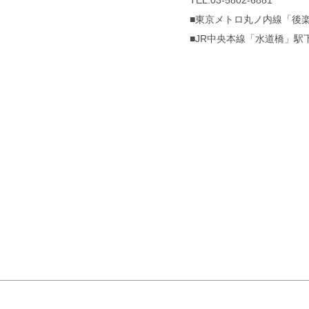
TEL:03-5802-6881
■東京メトロ丸ノ内線「後
■JR中央本線「水道橋」駅