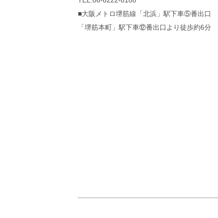
TEL:06-6222-8188
■大阪メトロ堺筋線「北浜」駅下車⑤番出口
「堺筋本町」駅下車⑫番出口より徒歩約6分