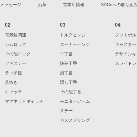
メッセージ
沿革
営業所情報
SDGsへの取り組
02
03
04
電気錠関連
トルクヒンジ
フットボル
カムロック
コーナーヒンジ
キャスター
その他ロック
平丁番
デザインキ
ファスナー
抜差丁番
スライドレ
ラッチ錠
旗丁番
貫抜き
隠し丁番
キャッチ
その他丁番
マグネットキャッチ
モニターアーム
ステー
ガススプリング