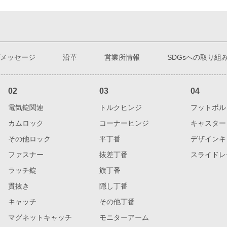
メッセージ
沿革
営業所情報
SDGsへの取り組
02
03
04
電気錠関連
トルクヒンジ
フットボル
カムロック
コーナーヒンジ
キャスター
その他ロック
平丁番
デザインキ
ファスナー
抜差丁番
スライドレ
ラッチ錠
旗丁番
貫抜き
隠し丁番
キャッチ
その他丁番
マグネットキャッチ
モニターアーム