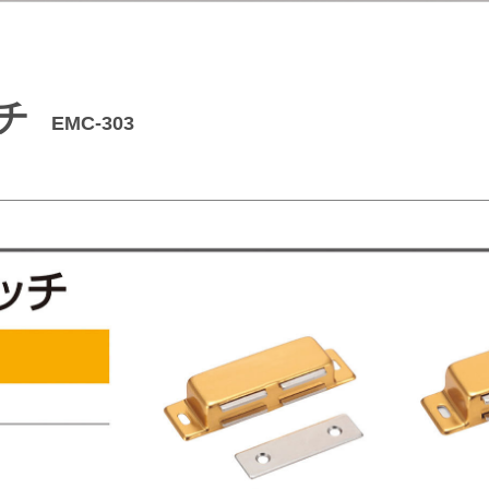
チ
EMC-303