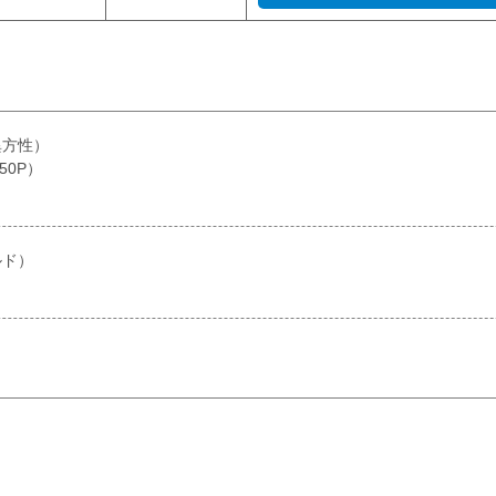
異方性）
50P）
ルド）