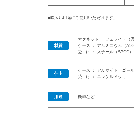
●幅広い用途にご使用いただけます。
マグネット ： フェライト（
材質
ケース ： アルミニウム（A10
受 け ： スチール（SPCC）
ケース ： アルマイト（ゴー
仕上
受 け ： ニッケルメッキ
用途
機械など