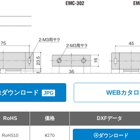
像ダウンロード
WEBカタ
JPG
RoHS
価格
DXFデータ
RoHS10
¥270
ダウンロード