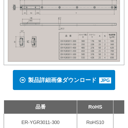
製品詳細画像ダウンロード
JPG
品番
RoHS
ER-YGR3011-300
RoHS10
2