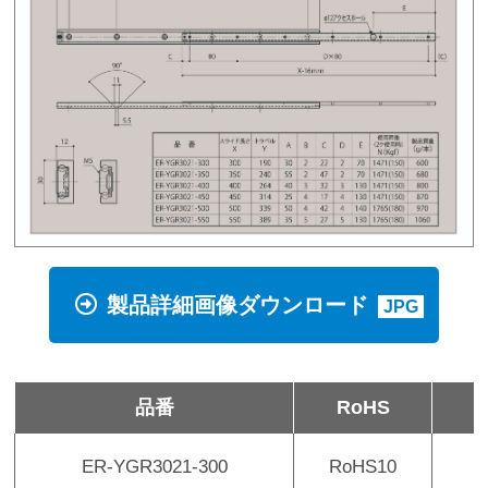
製品詳細画像ダウンロード
JPG
品番
RoHS
ER-YGR3021-300
RoHS10
1